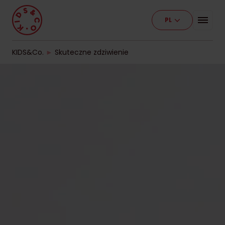
PL
Program
Nasze placówki
KIDS&Co.
►
Skuteczne zdziwienie
Etapy edukacji
Cennik
Pracuj z nami
Kontakt
Dla firm