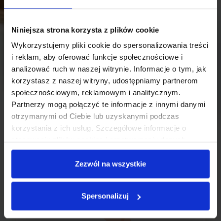
Dźwięki odpowiadające literom nie są oderwane od
życia — dzieci materializują je przez gesty, np.
wzruszenie ramion (y), uniesiony kciuk (e), okrzyk
Niniejsza strona korzysta z plików cookie
zachwytu (uuu).
Wykorzystujemy pliki cookie do spersonalizowania treści
i reklam, aby oferować funkcje społecznościowe i
analizować ruch w naszej witrynie. Informacje o tym, jak
korzystasz z naszej witryny, udostępniamy partnerom
społecznościowym, reklamowym i analitycznym.
Partnerzy mogą połączyć te informacje z innymi danymi
otrzymanymi od Ciebie lub uzyskanymi podczas
korzystania z ich usług. Szczegółowe informacje o
Konstruowana z klocków litera jako bryła za sprawą
dziecięcych działań wyłania się i nabiera kształtu.
stosowaniu plików cookies i przetwarzaniu danych
Dzieciom towarzyszy element niespodzianki.
osobowych są dostępne w
Polityce prywatności
.
Zezwól na wszystkie
Spersonalizuj