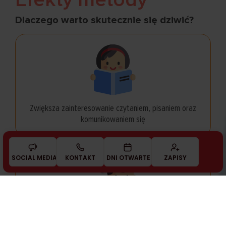
Efekty metody
Dlaczego warto skutecznie się dziwić?
Zwiększa zainteresowanie czytaniem, pisaniem oraz
komunikowaniem się
SOCIAL MEDIA
KONTAKT
DNI OTWARTE
ZAPISY
Zmniejsza zagrożenie analfabetyzmem funkcjonalnym
KONTAKT