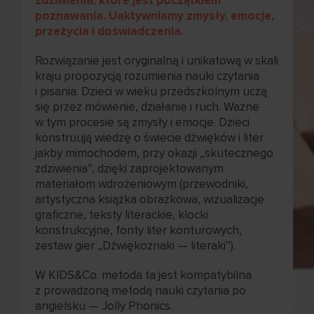
zdziwienia, które jest początkiem
poznawania. Uaktywniamy zmysły, emocje,
przeżycia i doświadczenia.
Rozwiązanie jest oryginalną i unikatową w skali
kraju propozycją rozumienia nauki czytania
i pisania. Dzieci w wieku przedszkolnym uczą
się przez mówienie, działanie i ruch. Ważne
w tym procesie są zmysły i emocje. Dzieci
konstruują wiedzę o świecie dźwięków i liter
jakby mimochodem, przy okazji „skutecznego
zdziwienia”, dzięki zaprojektowanym
materiałom wdrożeniowym (przewodniki,
artystyczna książka obrazkowa, wizualizacje
graficzne, teksty literackie, klocki
konstrukcyjne, fonty liter konturowych,
zestaw gier „Dźwiękoznaki — literaki”).
W KIDS&Co. metoda ta jest kompatybilna
z prowadzoną metodą nauki czytania po
angielsku — Jolly Phonics.