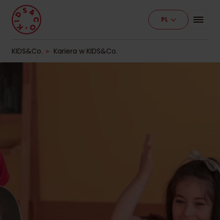
PL
Program
Nasze placówki
KIDS&Co.
►
Kariera w KIDS&Co.
Etapy edukacji
Cennik
Pracuj z nami
Kontakt
Dla firm