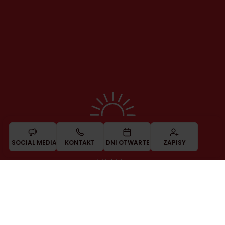
SOCIAL MEDIA
KONTAKT
DNI OTWARTE
ZAPISY
Jesteśmy największą siecią dwujęzycznych przedszkoli
i żłobków
KONTAKT
Zadzwoń do nas