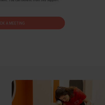
ment. You can benefit from this support
OK A MEETING