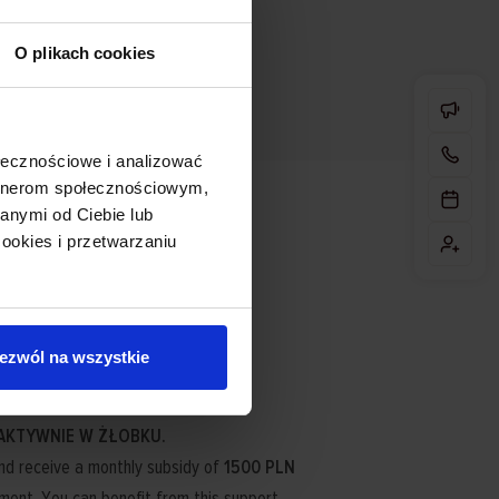
O plikach cookies
ołecznościowe i analizować
artnerom społecznościowym,
anymi od Ciebie lub
ookies i przetwarzaniu
ezwól na wszystkie
AKTYWNIE W ŻŁOBKU.
nd receive a monthly subsidy of
1500 PLN