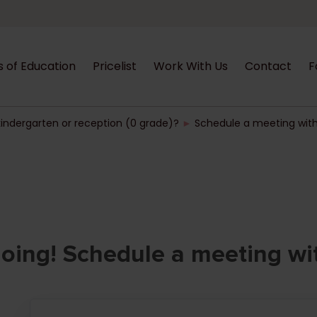
s of Education
Pricelist
Work With Us
Contact
F
 kindergarten or reception (0 grade)?
►
Schedule a meeting wit
going! Schedule a meeting wi