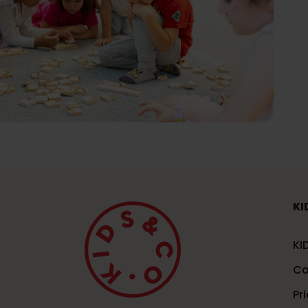
KI
KI
Co
Pri