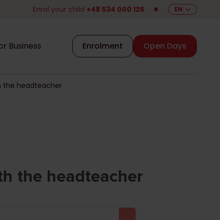
Enrol your child
+48 534 000 125
✹
EN
or Business
Enrolment
Open Days
h the headteacher
th the headteacher