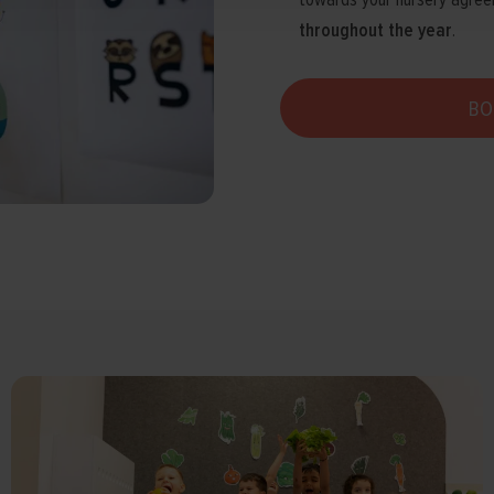
towards your nursery agree
throughout the year
.
BO