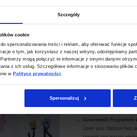
Szczegóły
 plików cookie
do spersonalizowania treści i reklam, aby oferować funkcje sp
ormacje o tym, jak korzystasz z naszej witryny, udostępniamy p
Partnerzy mogą połączyć te informacje z innymi danymi otrzym
nia z ich usług. Szczegółowe informacje o stosowaniu plików c
ępne w
Polityce prywatności
.
Special offers!
Spersonalizuj
Z
Government Programme 
Lower your childcare fees a