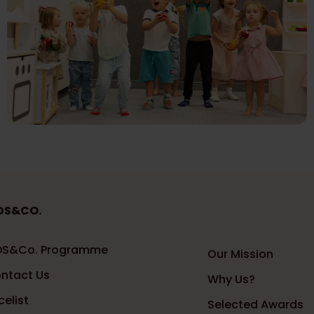
DS&CO.
DS&Co. Programme
Our Mission
ntact Us
Why Us?
celist
Selected Awards