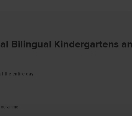
nal Bilingual Kindergartens a
ut the entire day
 programme
yoga, dance, chess, animal-assisted therapy, ceramics, and many more