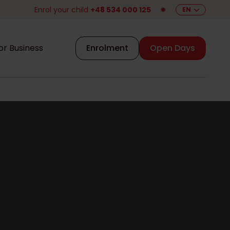
Enrol your child
+48 534 000 125
✹
EN
or Business
Enrolment
Open Days