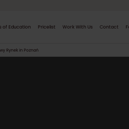
s of Education
Pricelist
Work With Us
Contact
F
owy Rynek in Poznań