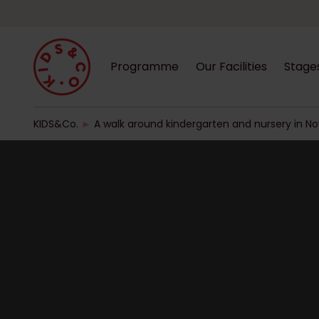
Programme
Our Facilities
Stage
KIDS&Co.
►
A walk around kindergarten and nursery in N