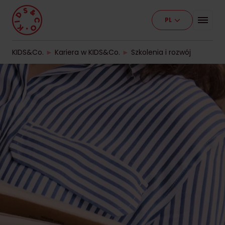
PL
Program
Nasze placówki
KIDS&Co.
►
Kariera w KIDS&Co.
►
Szkolenia i rozwój
Etapy edukacji
Cennik
Pracuj z nami
Kontakt
Dla firm