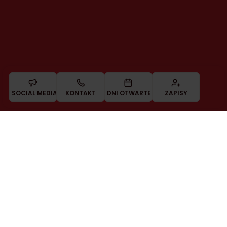
SOCIAL MEDIA
KONTAKT
DNI OTWARTE
ZAPISY
KONTAKT
Zadzwoń do nas
Masz pytania? Jesteśmy tutaj po to, aby Ci pomóc.
Skontaktuj się, korzystając z numeru telefonu lub przez
WhatsApp.
POZNAJ AKTUALNE OFERTY PRACY
DNI OTWARTE
ZAPISY
W KIDS&CO.