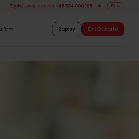
Zapisz swoje dziecko
+48 534 000 125
✹
PL
a firm
Zapisy
Dni Otwarte