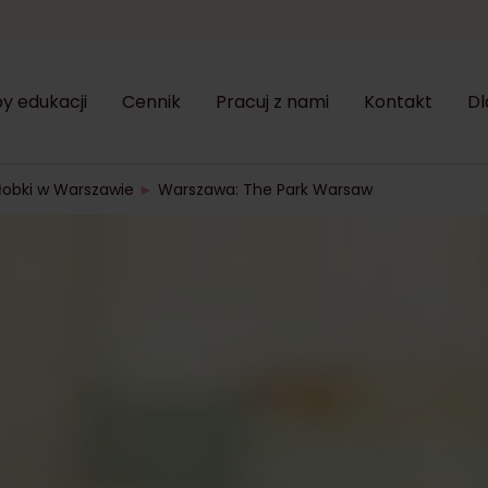
y edukacji
Cennik
Pracuj z nami
Kontakt
Dl
łobki w Warszawie
►
Warszawa: The Park Warsaw