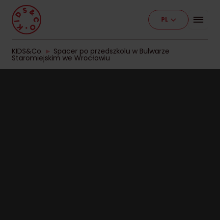
PL
Program
Nasze placówki
KIDS&Co.
►
Spacer po przedszkolu w Bulwarze
Staromiejskim we Wrocławiu
Etapy edukacji
Cennik
Pracuj z nami
Kontakt
Dla firm