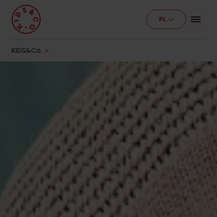
PL
Program
Nasze placówki
KIDS&Co.
►
Etapy edukacji
Cennik
Pracuj z nami
Kontakt
Dla firm