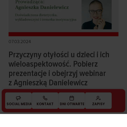
07.03.2024
Przyczyny otyłości u dzieci i ich
wieloaspektowość. Pobierz
prezentacje i obejrzyj webinar
z Agnieszką Danielewicz
CZYTAJ WIĘCEJ
SOCIAL MEDIA
KONTAKT
DNI OTWARTE
ZAPISY