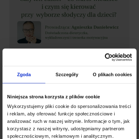
29.04.2024
Cały ten cukier — co warto
Zgoda
Szczegóły
O plikach cookies
wiedzieć i czym się kierować przy
wyborze słodyczy dla dzieci? —
Niniejsza strona korzysta z plików cookie
pobierz prezentację z webinaru
Wykorzystujemy pliki cookie do spersonalizowania treści
z Agnieszką Danielewicz
i reklam, aby oferować funkcje społecznościowe i
analizować ruch w naszej witrynie. Informacje o tym, jak
korzystasz z naszej witryny, udostępniamy partnerom
CZYTAJ WIĘCEJ
społecznościowym, reklamowym i analitycznym.