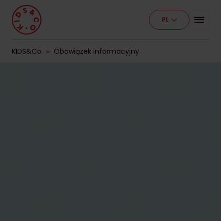
PL
Program
Nasze placówki
KIDS&Co.
►
Obowiązek informacyjny
Etapy edukacji
Cennik
Pracuj z nami
Kontakt
Dla firm