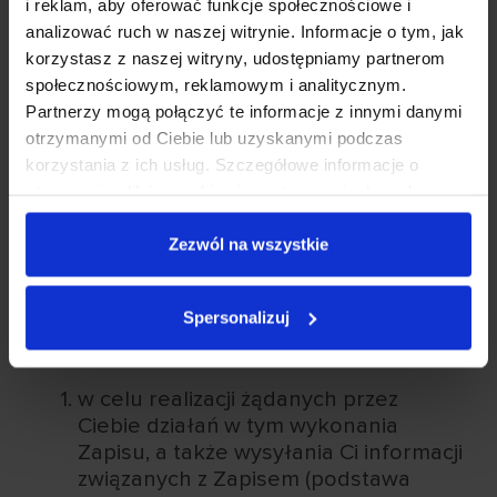
i reklam, aby oferować funkcje społecznościowe i
zapisania się na konkurs organizowany
analizować ruch w naszej witrynie. Informacje o tym, jak
przez KIDS&Co. (dalej „Zapis”). Możemy
korzystasz z naszej witryny, udostępniamy partnerom
również uzyskać dane osobowe (lub
społecznościowym, reklamowym i analitycznym.
łączyć dane osobowe) w wyniku działania
Partnerzy mogą połączyć te informacje z innymi danymi
na naszej stronie różnego rodzaju
otrzymanymi od Ciebie lub uzyskanymi podczas
narzędzi na naszej stronie (na przykład
korzystania z ich usług. Szczegółowe informacje o
takich jak Facebook Pixel, kod
stosowaniu plików cookies i przetwarzaniu danych
remarketingowy Google, itp.) dla celów
osobowych są dostępne w
Polityce prywatności
.
marketingowych, ankietowych,
Zezwól na wszystkie
statystycznych, reklamowych, w tym
profilowania marketingowego.
Spersonalizuj
Będziemy przetwarzać Twoje dane
odpowiednio :
w celu realizacji żądanych przez
Ciebie działań w tym wykonania
Zapisu, a także wysyłania Ci informacji
związanych z Zapisem (podstawa