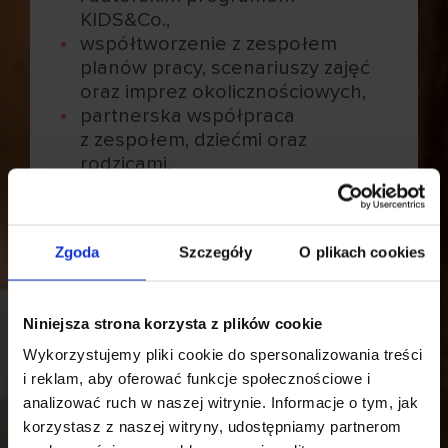
KIDS&Co.,
współtworzenie z zespołem
planów pracy, scenariuszy zajęć
oraz imprez okolicznościowych,
partnerska współpraca
z zespołem, dziećmi oraz
rodzicami.
Nasze oczekiwania:
wykształcenie wyższe
Zgoda
Szczegóły
O plikach cookies
kierunkowe, filologia hiszpańska,
komunikatywna znajomość
języka hiszpańskiego,
Niniejsza strona korzysta z plików cookie
znajomość języka angielskiego
Wykorzystujemy pliki cookie do spersonalizowania treści
mile widziana,
i reklam, aby oferować funkcje społecznościowe i
umiejętność pracy z dziećmi,
analizować ruch w naszej witrynie. Informacje o tym, jak
budowania relacji z nimi i ich
korzystasz z naszej witryny, udostępniamy partnerom
rodzicami,