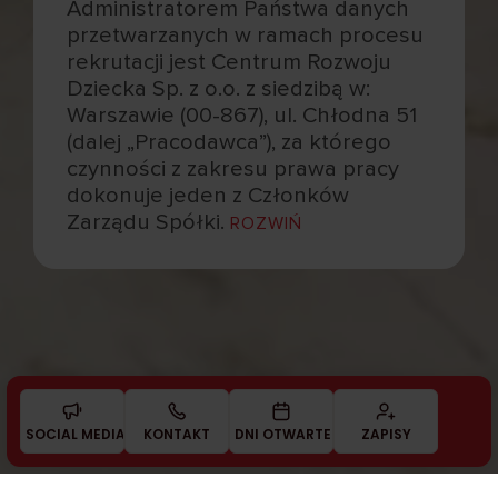
Administratorem Państwa danych
przetwarzanych w ramach procesu
rekrutacji jest Centrum Rozwoju
Dziecka Sp. z o.o. z siedzibą w:
Warszawie (00-867), ul. Chłodna 51
(dalej „Pracodawca”), za którego
czynności z zakresu prawa pracy
dokonuje jeden z Członków
Zarządu Spółki.
ROZWIŃ
SOCIAL MEDIA
KONTAKT
DNI OTWARTE
ZAPISY