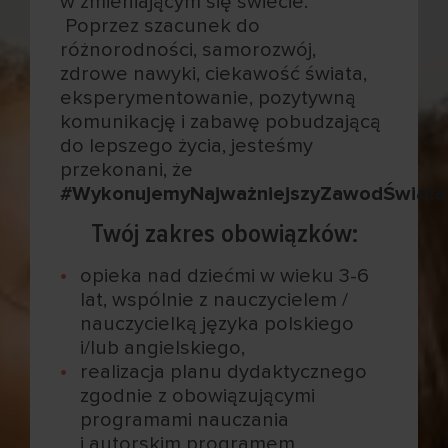
w zmieniającym się świecie.
Poprzez szacunek do
różnorodności, samorozwój,
zdrowe nawyki, ciekawość świata,
eksperymentowanie, pozytywną
komunikację i zabawę pobudzającą
do lepszego życia, jesteśmy
przekonani, że
#WykonujemyNajważniejszyZawodŚwiata
Twój zakres obowiązków:
opieka nad dziećmi w wieku 3-6
lat, wspólnie z nauczycielem /
nauczycielką języka polskiego
i/lub angielskiego,
realizacja planu dydaktycznego
zgodnie z obowiązującymi
programami nauczania
i autorskim programem