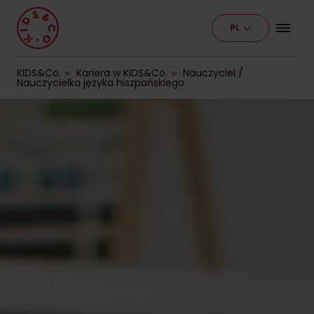
PL
Program
Nasze placówki
KIDS&Co.
►
Kariera w KIDS&Co.
►
Nauczyciel /
Nauczycielka języka hiszpańskiego
Etapy edukacji
Cennik
Pracuj z nami
Kontakt
Dla firm