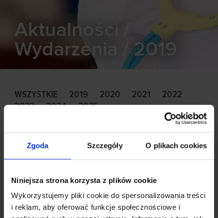
Aktualności /
Wydarzenia / 2019
WSZYSTKIE
2019
2020
2021
2022
2023
2024
2025
KIDS&Co. otworzy
Zgoda
Szczegóły
O plikach cookies
przedszkole w Alchemii
27.11.2019
Udostępnij
Niniejsza strona korzysta z plików cookie
Wykorzystujemy pliki cookie do spersonalizowania treści
Ogólnopolski operator przedszkoli
i reklam, aby oferować funkcje społecznościowe i
przybiurowcowych KIDS&Co. otworzy