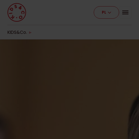
PL
Program
Nasze placówki
KIDS&Co.
►
Etapy edukacji
Cennik
Pracuj z nami
Kontakt
Dla firm