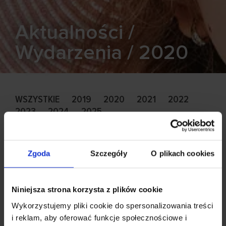
Aktualności /
Wydarzenia / 2020
WSZYSTKIE
2019
2020
2021
2022
2023
2024
2025
Konkurs świąteczny: Jak
Zgoda
Szczegóły
O plikach cookies
wygląda Święty Mikołaj?
10.12.2020
Udostępnij
Niniejsza strona korzysta z plików cookie
Wykorzystujemy pliki cookie do spersonalizowania treści
i reklam, aby oferować funkcje społecznościowe i