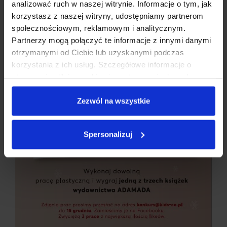
analizować ruch w naszej witrynie. Informacje o tym, jak
Zapraszamy do udziału w konkursie!
korzystasz z naszej witryny, udostępniamy partnerom
społecznościowym, reklamowym i analitycznym.
Partnerzy mogą połączyć te informacje z innymi danymi
otrzymanymi od Ciebie lub uzyskanymi podczas
korzystania z ich usług. Szczegółowe informacje o
stosowaniu plików cookies i przetwarzaniu danych
osobowych są dostępne w
Polityce prywatności
.
Zezwól na wszystkie
Spersonalizuj