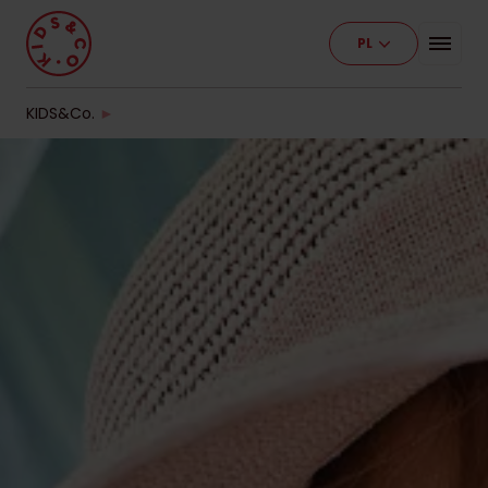
PL
Program
Nasze placówki
KIDS&Co.
►
Etapy edukacji
Cennik
Pracuj z nami
Kontakt
Dla firm