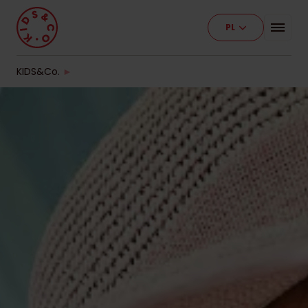
PL
Program
Nasze placówki
KIDS&Co.
►
Etapy edukacji
Cennik
Pracuj z nami
Kontakt
Dla firm