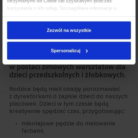
otrzymanymi od Ciebie lub uzyskanymi podczas
korzystania z ich usług. Szczegółowe informacje o
stosowaniu plików cookies i przetwarzaniu danych
osobowych są dostępne w
Polityce prywatności
.
Zezwól na wszystkie
Spersonalizuj
Zapraszamy na dni otwarte
w postaci zimowych warsztatów dla
dzieci przedszkolnych i żłobkowych.
Rodzice będą mieli okazję porozmawiać
z dyrektorkami o zapisie dzieci do naszych
placówek. Dzieci w tym czasie będą
kreatywnie spędzać czas, przygotowując:
mikołajowe pędzle do malowania
farbami,